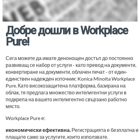
Добре дошли в Workplace
Pure!
Сега можете да имате денонощен достъп до постоянно
развиващ се набор от услуги - като превод на документи,
конвертиране на документи, облачен печат - от един-
единствен надежден източник: Konica Minolta Workplace
Pure. Като високозащитена платформа, базирана на
облак, тя предлага множество интелигентни услуги в
подкрепа на вашето интелигентно свързано работно
място.
Workplace Pure е:
икономически ефективна.
Регистрацията е безплатна и
плащате само за услугите, които използвате.