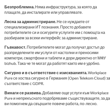
Безпроблемна.
Няма инфраструктура, за която да
плащате, да инсталирате или управлявате.
Лесна за администриране.
Не се нуждаете от
специализирани ИТ познания. Просто добавете
потребителите си и осигурете услугите им с помощта на
разбираем за всеки интерфейс за администриране.
Гъвкавост.
Потребителите могат да получат достъп до
разпределените им услуги от настолни и преносими
компютри, смартфони и таблети и дори директно от МФУ
bizhub. Така че те могат да работят както им е удобно.
Сигурно и в съответствие с изискванията.
Workplace
Pure се хоства сигурно в Германия (Open Telekom Cloud) з
съответствие с GDPR.
Винаги се развива.
Добавяме още услуги към Workplace
Pure и непрекъснато подобряваме съществуващите, за д
ви помогнем да свършите повече работа, по-лесно.