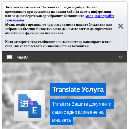
Този уебсайт използва "бисквитки", за да подобри Вашето
преживяване при посещение на нашия сайт. За повече информация
или за да разберете как да забраните бисквитките,
моля, последвайте
тази връзка
.
Моля, имайте предвид, че чрез изтриване на нашите бисквитки или
забрана на бъдещи бисквитки може да нямате достъп до определени
области или функции на нашия сайт.
Като затворите това съобщение или започнете да навигирате в този
сайт, Вие се съгласявате с използването на бисквитки.
MENU
Translate Услуга
Translate Вашите документи
само с едно кликване на
мишката