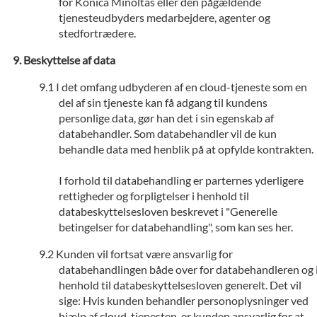
for Konica Minoltas eller den pågældende
tjenesteudbyders medarbejdere, agenter og
stedfortrædere.
Beskyttelse af data
I det omfang udbyderen af en cloud-tjeneste som en
del af sin tjeneste kan få adgang til kundens
personlige data, gør han det i sin egenskab af
databehandler. Som databehandler vil de kun
behandle data med henblik på at opfylde kontrakten.
I forhold til databehandling er parternes yderligere
rettigheder og forpligtelser i henhold til
databeskyttelsesloven beskrevet i "Generelle
betingelser for databehandling", som kan ses her.
Kunden vil fortsat være ansvarlig for
databehandlingen både over for databehandleren og 
henhold til databeskyttelsesloven generelt. Det vil
sige: Hvis kunden behandler personoplysninger ved
hjælp af cloud-tjenesten, er kunden ansvarlig for at