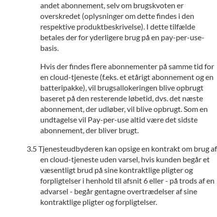
andet abonnement, selv om brugskvoten er
overskredet (oplysninger om dette findes i den
respektive produktbeskrivelse). I dette tilfælde
betales der for yderligere brug på en pay-per-use-
basis.
Hvis der findes flere abonnementer på samme tid for
en cloud-tjeneste (f.eks. et etårigt abonnement og en
batteripakke), vil brugsallokeringen blive opbrugt
baseret på den resterende løbetid, dvs. det næste
abonnement, der udløber, vil blive opbrugt. Som en
undtagelse vil Pay-per-use altid være det sidste
abonnement, der bliver brugt.
Tjenesteudbyderen kan opsige en kontrakt om brug af
en cloud-tjeneste uden varsel, hvis kunden begår et
væsentligt brud på sine kontraktlige pligter og
forpligtelser i henhold til afsnit 6 eller - på trods af en
advarsel - begår gentagne overtrædelser af sine
kontraktlige pligter og forpligtelser.