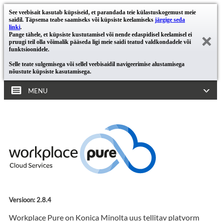
See veebisait kasutab küpsiseid, et parandada teie külastuskogemust meie
saidil. Täpsema teabe saamiseks või küpsiste keelamiseks
järgige seda
linki
.
Pange tähele, et küpsiste kustutamisel või nende edaspidisel keelamisel ei
pruugi teil olla võimalik pääseda ligi meie saidi teatud valdkondadele või
funktsioonidele.
Selle teate sulgemisega või sellel veebisaidil navigeerimise alustamisega
nõustute küpsiste kasutamisega.
MENU
Versioon: 2.8.4
Workplace Pure on Konica Minolta uus tellitav platvorm