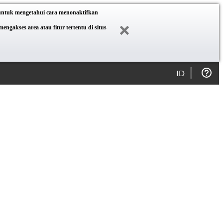
 untuk mengetahui cara menonaktifkan
akses area atau fitur tertentu di situs
ID