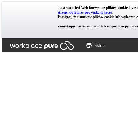
Ta strona sieci Web korzysta z plików cookie, by z
stronę, do której prowadzi to łącze
.
Pamiętaj, że usunięcie plików cookie lub wyłączen
Zamykając ten komunikat lub rozpoczynając nawiga
Sklep