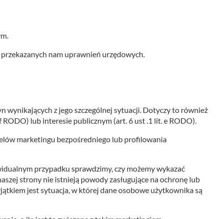
ym.
a przekazanych nam uprawnień urzędowych.
ynikających z jego szczególnej sytuacji. Dotyczy to również
f RODO) lub interesie publicznym (art. 6 ust .1 lit. e RODO).
lów marketingu bezpośredniego lub profilowania
dywidualnym przypadku sprawdzimy, czy możemy wykazać
aszej strony nie istnieją powody zasługujące na ochronę lub
jątkiem jest sytuacja, w której dane osobowe użytkownika są