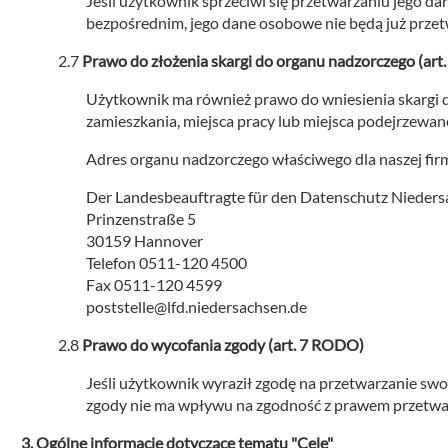
Jeśli użytkownik sprzeciwi się przetwarzaniu jego d
bezpośrednim, jego dane osobowe nie będą już przet
Prawo do złożenia skargi do organu nadzorczego (ar
Użytkownik ma również prawo do wniesienia skargi
zamieszkania, miejsca pracy lub miejsca podejrzewan
Adres organu nadzorczego właściwego dla naszej firm
Der Landesbeauftragte für den Datenschutz Nieder
Prinzenstraße 5
30159 Hannover
Telefon 0511-120 4500
Fax 0511-120 4599
poststelle@lfd.niedersachsen.de
Prawo do wycofania zgody (art. 7 RODO)
Jeśli użytkownik wyraził zgodę na przetwarzanie s
zgody nie ma wpływu na zgodność z prawem przetwar
Ogólne informacje dotyczące tematu "Cele"