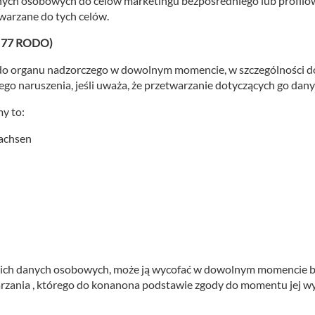
anych osobowych do celów marketingu bezpośredniego lub profilowa
warzane do tych celów.
t. 77 RODO)
 do organu nadzorczego w dowolnym momencie, w szczególności 
ego naruszenia, jeśli uważa, że przetwarzanie dotyczących go da
y to:
sachsen
woich danych osobowych, może ją wycofać w dowolnym momencie b
zania , którego do konanona podstawie zgody do momentu jej wy