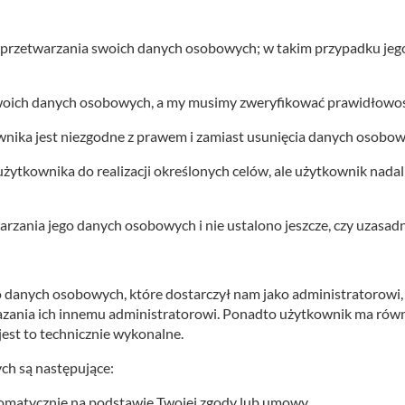
przetwarzania swoich danych osobowych; w takim przypadku jeg
oich danych osobowych, a my musimy zweryfikować prawidłowoś
ika jest niezgodne z prawem i zamiast usunięcia danych osobowy
ytkownika do realizacji określonych celów, ale użytkownik nada
rzania jego danych osobowych i nie ustalono jeszcze, czy uzasa
 danych osobowych, które dostarczył nam jako administratorow
azania ich innemu administratorowi. Ponadto użytkownik ma równ
jest to technicznie wykonalne.
ch są następujące:
omatycznie na podstawie Twojej zgody lub umowy.