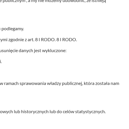
 publicznym , a my nie możemy udowodnić, że istnieją
u podlegamy.
mi zgodnie z art. 8 I RODO. 8 I RODO.
usunięcie danych jest wykluczone:
.
w ramach sprawowania władzy publicznej, która została nam
wych lub historycznych lub do celów statystycznych.