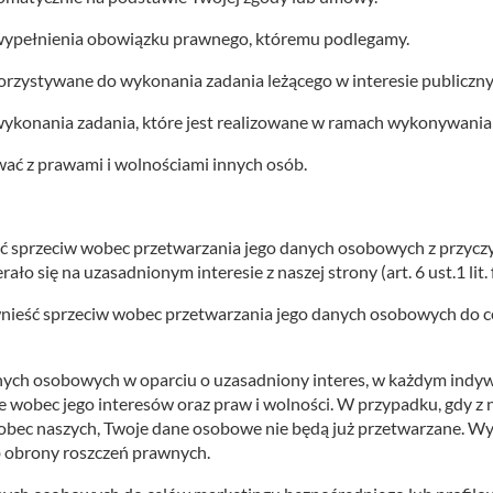
wypełnienia obowiązku prawnego, któremu podlegamy.
zystywane do wykonania zadania leżącego w interesie publiczn
wykonania zadania, które jest realizowane w ramach wykonywani
wać z prawami i wolnościami innych osób.
rzeciw wobec przetwarzania jego danych osobowych z przyczyn w
o się na uzasadnionym interesie z naszej strony (art. 6 ust.1 lit. 
ść sprzeciw wobec przetwarzania jego danych osobowych do ce
 danych osobowych w oparciu o uzasadniony interes, w każdym in
 wobec jego interesów oraz praw i wolności. W przypadku, gdy z n
wobec naszych, Twoje dane osobowe nie będą już przetwarzane. Wy
b obrony roszczeń prawnych.