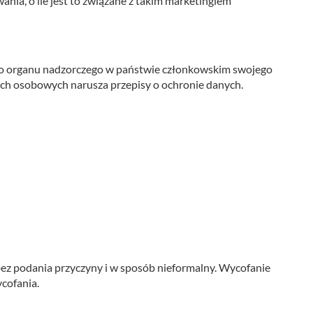
nia, o ile jest to związane z takim marketingiem
do organu nadzorczego w państwie członkowskim swojego
nych osobowych narusza przepisy o ochronie danych.
ez podania przyczyny i w sposób nieformalny. Wycofanie
cofania.