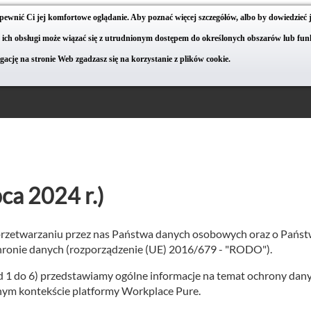
apewnić Ci jej komfortowe oglądanie. Aby poznać więcej szczegółów, albo by dowiedzieć 
ie ich obsługi może wiązać się z utrudnionym dostępem do określonych obszarów lub funk
cję na stronie Web zgadzasz się na korzystanie z plików cookie.
ca 2024 r.)
przetwarzaniu przez nas Państwa danych osobowych oraz o Państ
chronie danych (rozporządzenie (UE) 2016/679 - "RODO").
 od 1 do 6) przedstawiamy ogólne informacje na temat ochrony danyc
nym kontekście platformy Workplace Pure.