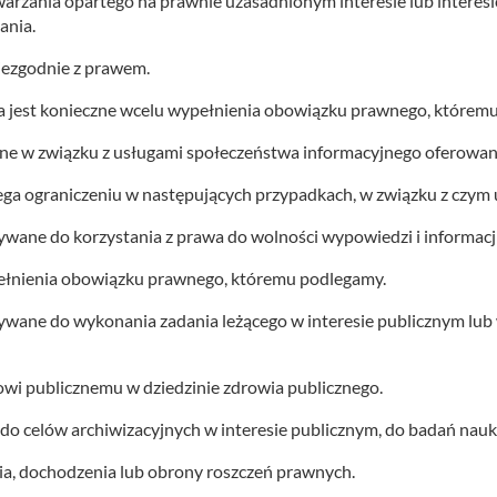
rzania opartego na prawnie uzasadnionym interesie lub interesie
ania.
iezgodnie z prawem.
 jest konieczne wcelu wypełnienia obowiązku prawnego, którem
e w związku z usługami społeczeństwa informacyjnego oferowany
ega ograniczeniu w następujących przypadkach, w związku z czym 
ane do korzystania z prawa do wolności wypowiedzi i informacji
łnienia obowiązku prawnego, któremu podlegamy.
ane do wykonania zadania leżącego w interesie publicznym lub 
wi publicznemu w dziedzinie zdrowia publicznego.
 celów archiwizacyjnych w interesie publicznym, do badań nauko
a, dochodzenia lub obrony roszczeń prawnych.