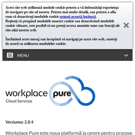
Acest site web utilizează module cookie pentru a vă îmbunătăţi experienţa
de navigare pe site-ul nostru. Pentru mai multe detalii, sau pentru a afla
cum să dezactivaţi modulele cookie
urmaţi această legătură
.
Reţineţi că ştergând modulele noastre cookie sau dezactivând modulele
cookie viitoare, este posibil să nu puteţi accesa anumite zone sau funcţii ale
site-ului nostru web.
Închizând acest mesaj sau începând să navigaţi pe acest site web, sunteţi
de acord cu utilizarea modulelor cookie.
MENU
Versiunea: 2.8.4
Workplace Pure este noua platformă la cerere pentru procese