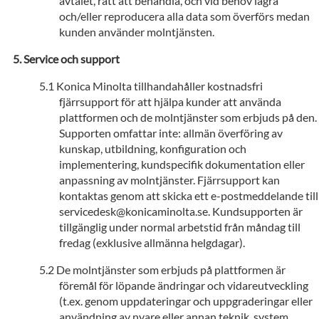
avtalet, rätt att behandla, och vid behov lagra
och/eller reproducera alla data som överförs medan
kunden använder molntjänsten.
Service och support
Konica Minolta tillhandahåller kostnadsfri
fjärrsupport för att hjälpa kunder att använda
plattformen och de molntjänster som erbjuds på den.
Supporten omfattar inte: allmän överföring av
kunskap, utbildning, konfiguration och
implementering, kundspecifik dokumentation eller
anpassning av molntjänster. Fjärrsupport kan
kontaktas genom att skicka ett e-postmeddelande till
servicedesk@konicaminolta.se. Kundsupporten är
tillgänglig under normal arbetstid från måndag till
fredag (exklusive allmänna helgdagar).
De molntjänster som erbjuds på plattformen är
föremål för löpande ändringar och vidareutveckling
(t.ex. genom uppdateringar och uppgraderingar eller
användning av nyare eller annan teknik, system,