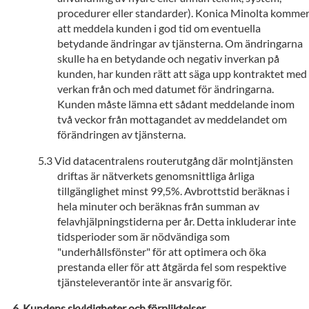
procedurer eller standarder). Konica Minolta komme
att meddela kunden i god tid om eventuella
betydande ändringar av tjänsterna. Om ändringarna
skulle ha en betydande och negativ inverkan på
kunden, har kunden rätt att säga upp kontraktet med
verkan från och med datumet för ändringarna.
Kunden måste lämna ett sådant meddelande inom
två veckor från mottagandet av meddelandet om
förändringen av tjänsterna.
Vid datacentralens routerutgång där molntjänsten
driftas är nätverkets genomsnittliga årliga
tillgänglighet minst 99,5%. Avbrottstid beräknas i
hela minuter och beräknas från summan av
felavhjälpningstiderna per år. Detta inkluderar inte
tidsperioder som är nödvändiga som
"underhållsfönster" för att optimera och öka
prestanda eller för att åtgärda fel som respektive
tjänsteleverantör inte är ansvarig för.
Kundens skyldigheter och förpliktelser