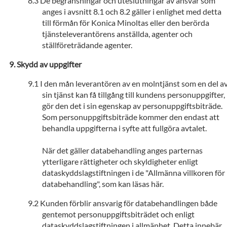
De begränsningar och uteslutningar av ansvar som
anges i avsnitt 8.1 och 8.2 gäller i enlighet med detta
till förmån för Konica Minoltas eller den berörda
tjänsteleverantörens anställda, agenter och
ställföreträdande agenter.
Skydd av uppgifter
I den mån leverantören av en molntjänst som en del a
sin tjänst kan få tillgång till kundens personuppgifter,
gör den det i sin egenskap av personuppgiftsbiträde.
Som personuppgiftsbiträde kommer den endast att
behandla uppgifterna i syfte att fullgöra avtalet.
När det gäller databehandling anges parternas
ytterligare rättigheter och skyldigheter enligt
dataskyddslagstiftningen i de "Allmänna villkoren för
databehandling", som kan läsas här.
Kunden förblir ansvarig för databehandlingen både
gentemot personuppgiftsbiträdet och enligt
dataskyddslagstiftningen i allmänhet. Detta innebär