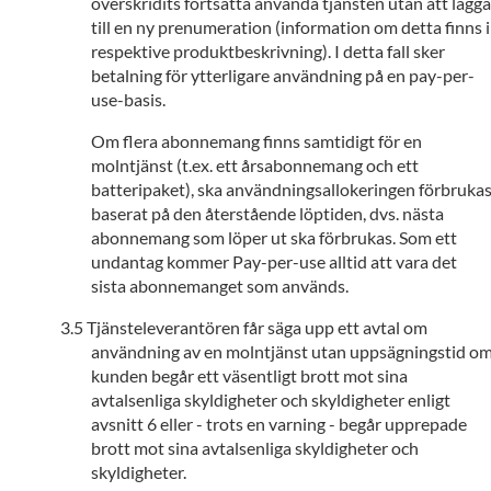
överskridits fortsätta använda tjänsten utan att lägga
till en ny prenumeration (information om detta finns i
respektive produktbeskrivning). I detta fall sker
betalning för ytterligare användning på en pay-per-
use-basis.
Om flera abonnemang finns samtidigt för en
molntjänst (t.ex. ett årsabonnemang och ett
batteripaket), ska användningsallokeringen förbruka
baserat på den återstående löptiden, dvs. nästa
abonnemang som löper ut ska förbrukas. Som ett
undantag kommer Pay-per-use alltid att vara det
sista abonnemanget som används.
Tjänsteleverantören får säga upp ett avtal om
användning av en molntjänst utan uppsägningstid o
kunden begår ett väsentligt brott mot sina
avtalsenliga skyldigheter och skyldigheter enligt
avsnitt 6 eller - trots en varning - begår upprepade
brott mot sina avtalsenliga skyldigheter och
skyldigheter.